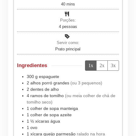
minutes
40
mins
Porções:
4
pessoas
Servir como:
Prato principal
Ingredientes
1x
2x
3x
300
g
espaguete
2
alhos porró grandes
(ou 3 pequenos)
2
dentes de alho
4
ramos de tomilho
(ou meia colher de chá de
tomilho seco)
1
colher de sopa
manteiga
1
colher de sopa
azeite
1 ½
xícaras
água
1
ovo
1
xícara
queijo parmesão
ralado na hora