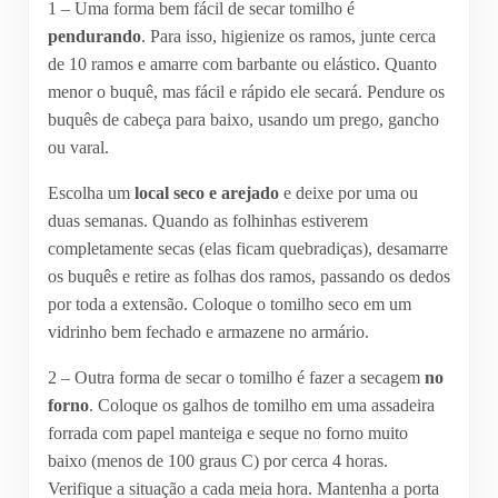
1 – Uma forma bem fácil de secar tomilho é
pendurando
. Para isso, higienize os ramos, junte cerca
de 10 ramos e amarre com barbante ou elástico. Quanto
menor o buquê, mas fácil e rápido ele secará. Pendure os
buquês de cabeça para baixo, usando um prego, gancho
ou varal.
Escolha um
local seco e arejado
e deixe por uma ou
duas semanas. Quando as folhinhas estiverem
completamente secas (elas ficam quebradiças), desamarre
os buquês e retire as folhas dos ramos, passando os dedos
por toda a extensão. Coloque o tomilho seco em um
vidrinho bem fechado e armazene no armário.
2 – Outra forma de secar o tomilho é fazer a secagem
no
forno
. Coloque os galhos de tomilho em uma assadeira
forrada com papel manteiga e seque no forno muito
baixo (menos de 100 graus C) por cerca 4 horas.
Verifique a situação a cada meia hora. Mantenha a porta