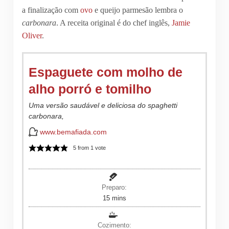
a finalização com
ovo
e queijo parmesão lembra o
carbonara
. A receita original é do chef inglês,
Jamie
Oliver
.
Espaguete com molho de
alho porró e tomilho
Uma versão saudável e deliciosa do
spaghetti
carbonara,
www.bemafiada.com
5
from 1 vote
Preparo:
minutes
15
mins
Cozimento: