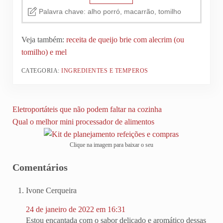
Palavra chave:
alho porró, macarrão, tomilho
Veja também:
receita de queijo brie com alecrim (ou
tomilho) e mel
CATEGORIA:
INGREDIENTES E TEMPEROS
Post Anterior:
Eletroportáteis que não podem faltar na cozinha
Próximo Post:
Qual o melhor mini processador de alimentos
Clique na imagem para baixar o seu
Reader Interactions
Comentários
Ivone Cerqueira
24 de janeiro de 2022 em 16:31
Estou encantada com o sabor delicado e aromático dessas