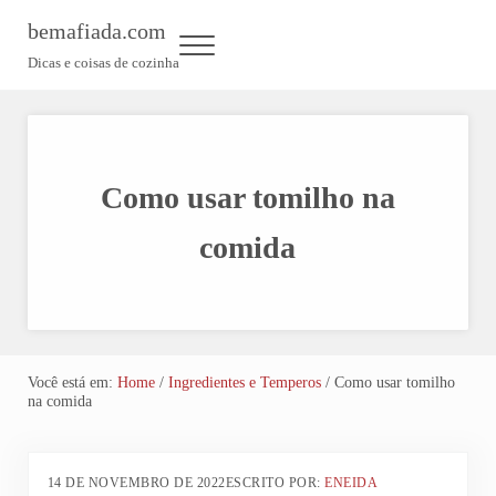
Skip to main content
Skip to header left navigation
Skip to header right navigation
Skip to site footer
bemafiada.com
Menu
Dicas e coisas de cozinha
Como usar tomilho na
comida
Você está em:
Home
/
Ingredientes e Temperos
/
Como usar tomilho
na comida
14 DE NOVEMBRO DE 2022
ESCRITO POR:
ENEIDA