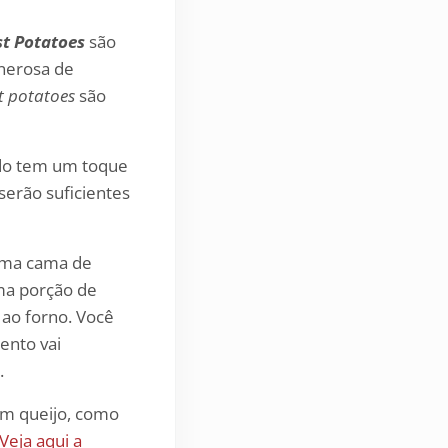
t Potatoes
são
nerosa de
t potatoes
são
do tem um toque
serão suficientes
 uma cama de
uma porção de
 ao forno. Você
ento vai
.
am queijo, como
Veja aqui a