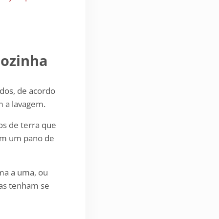
cozinha
ados, de acordo
m a lavagem.
os de terra que
com um pano de
uma a uma, ou
has tenham se