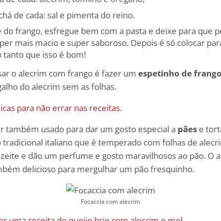
chá de cada: sal e pimenta do reino.
e do frango, esfregue bem com a pasta e deixe para que p
per mais macio e super saboroso. Depois é só colocar para
o tanto que isso é bom!
ar o alecrim com frango é fazer um
espetinho de frang
galho do alecrim sem as folhas.
icas para não errar nas receitas
.
er também usado para dar um gosto especial a
pães
e tort
tradicional italiano que é temperado com folhas de alecri
eite e dão um perfume e gosto maravilhosos ao pão. O a
ambém delicioso para mergulhar um pão fresquinho.
Focaccia com alecrim
ver uma receita de queijo brie com alecrim e mel
.