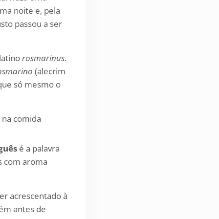
ma noite e, pela
usto passou a ser
latino
rosmarinus
.
osmarino
(alecrim
e que só mesmo o
guês
é a palavra
has com aroma
ser acrescentado à
bém antes de