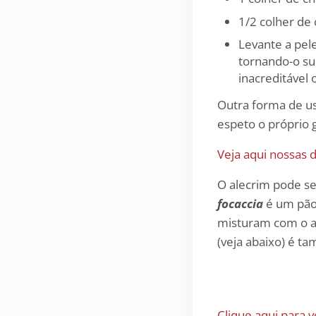
1/2 colher de 
Levante a pel
tornando-o su
inacreditável 
Outra forma de us
espeto o próprio 
Veja aqui nossas d
O alecrim pode s
focaccia
é um pão 
misturam com o az
(veja abaixo) é t
Clique aqui para 