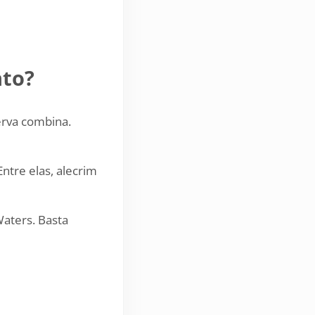
nto?
erva combina.
Entre elas, alecrim
aters. Basta