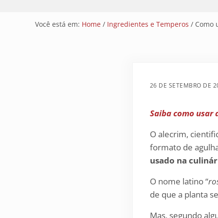
Você está em:
Home
/
Ingredientes e Temperos
/
Como u
26 DE SETEMBRO DE 2
Saiba como usar 
O alecrim, cient
formato de agulhas
usado na culinár
O nome latino “
ro
de que a planta s
Mas, segundo alg