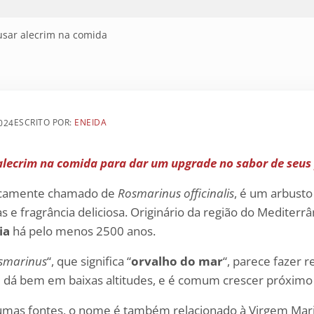
sar alecrim na comida
024
ESCRITO POR:
ENEIDA
alecrim na comida para dar um upgrade no sabor de seus 
ificamente chamado de
Rosmarinus officinalis
, é um arbusto
 e fragrância deliciosa. Originário da região do Mediterr
ia
há pelo menos 2500 anos.
smarinus
“, que significa “
orvalho do mar
“, parece fazer r
e dá bem em baixas altitudes, e é comum crescer próximo 
umas fontes, o nome é também relacionado à Virgem Mar