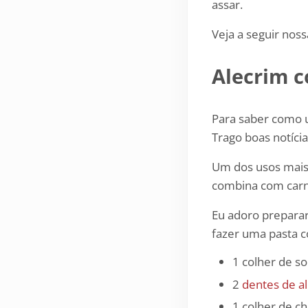
assar.
Veja a seguir nos
Alecrim c
Para saber como u
Trago boas notícia
Um dos usos mais
combina com carne
Eu adoro prepara
fazer uma pasta 
1 colher de so
2
dentes de a
1 colher de ch