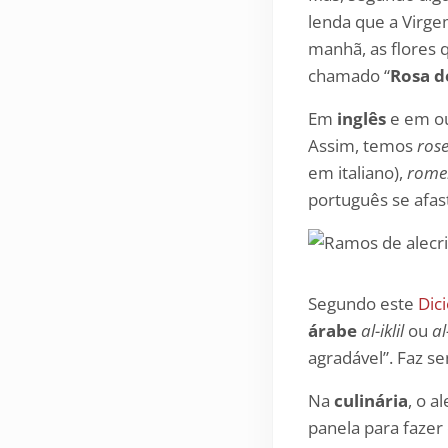
lenda que a Virge
manhã, as flores 
chamado “
Rosa d
Em
inglês
e em ou
Assim, temos
ros
em italiano),
rome
português se afast
Segundo este
Dic
árabe
al-iklil
ou
al
agradável”. Faz s
Na
culinária
, o 
panela para fazer