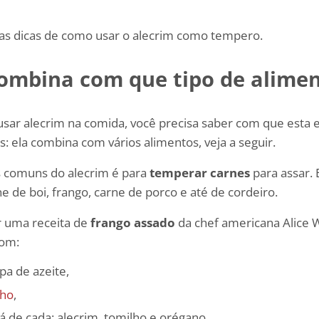
sas dicas de como usar o alecrim como tempero.
ombina com que tipo de alime
sar alecrim na comida, você precisa saber com que esta 
s: ela combina com vários alimentos, veja a seguir.
 comuns do alecrim é para
temperar carnes
para assar. 
 de boi, frango, carne de porco e até de cordeiro.
r uma receita de
frango assado
da chef americana Alice W
com:
pa de azeite,
lho
,
á de cada: alecrim, tomilho e orégano,