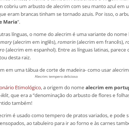
m cobriu um arbusto de alecrim com seu manto azul em u
que eram brancas tinham se tornado azuis. Por isso, o arb
e Maria
“.
tras línguas, o nome do alecrim é uma variante do nome 
emary
(alecrim em inglês),
romarin
(alecrim em francês),
r
ro
(alecrim em espanhol). Entre as línguas latinas, parec
ou desta raiz.
Alecrim: tempero delicioso
ionário Etimológico
, a origem do nome
alecrim em portu
-iklit
, que era a “denominação do arbusto de flores e fol
entido também!
alecrim é usado como tempero de pratos variados, e pode 
 ensopados, ao tabuleiro para ir ao forno e às carnes tam