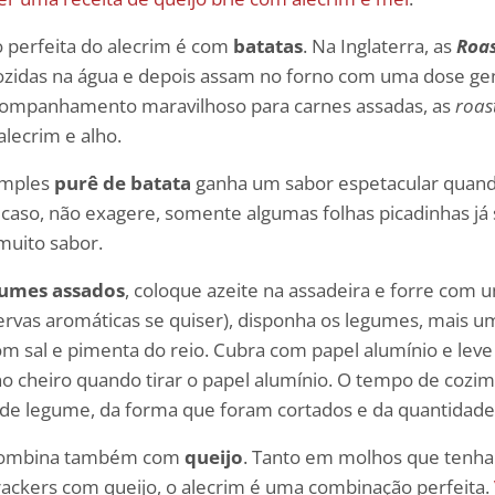
 perfeita do alecrim é com
batatas
. Na Inglaterra, as
Roas
cozidas na água e depois assam no forno com uma dose ge
ompanhamento maravilhoso para carnes assadas, as
roas
lecrim e alho.
imples
purê de batata
ganha um sabor espetacular quan
 caso, não exagere, somente algumas folhas picadinhas já 
muito sabor.
gumes assados
, coloque azeite na assadeira e forre com
 ervas aromáticas se quiser), disponha os legumes, mais 
com sal e pimenta do reio. Cubra com papel alumínio e leve
 no cheiro quando tirar o papel alumínio. O tempo de cozim
de legume, da forma que foram cortados e da quantidade
m combina também com
queijo
. Tanto em molhos que tenh
rackers com queijo, o alecrim é uma combinação perfeita.