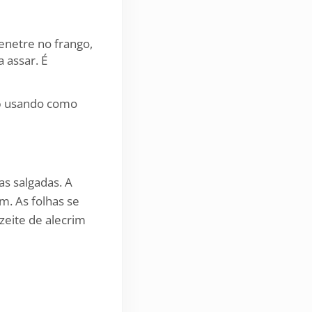
enetre no frango,
 assar. É
o
usando como
as salgadas. A
m. As folhas se
zeite de alecrim