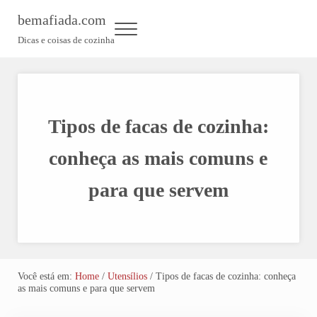
Skip to main content
Skip to header left navigation
Skip to header right navigation
Skip to site footer
bemafiada.com
Menu
Dicas e coisas de cozinha
Tipos de facas de cozinha:
conheça as mais comuns e
para que servem
Você está em:
Home
/
Utensílios
/
Tipos de facas de cozinha: conheça
as mais comuns e para que servem