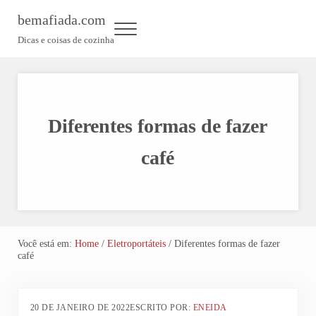
Skip to main content
Skip to header left navigation
Skip to header right navigation
Skip to site footer
bemafiada.com
Menu
Dicas e coisas de cozinha
Diferentes formas de fazer
café
Você está em:
Home
/
Eletroportáteis
/
Diferentes formas de fazer
café
20 DE JANEIRO DE 2022
ESCRITO POR:
ENEIDA