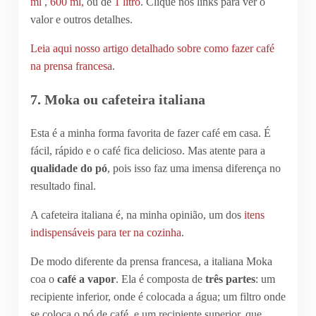
ml
,
600 ml,
ou de
1 litro
. Clique nos links para ver o
valor e outros detalhes.
Leia aqui nosso artigo detalhado sobre como fazer café
na prensa francesa
.
7. Moka ou cafeteira italiana
Esta é a minha forma favorita de fazer café em casa. É
fácil, rápido e o café fica delicioso. Mas atente para a
qualidade do pó
, pois isso faz uma imensa diferença no
resultado final.
A cafeteira italiana é, na minha opinião, um dos
itens
indispensáveis para ter na cozinha
.
De modo diferente da prensa francesa, a italiana Moka
coa o
café a vapor
. Ela é composta de
três partes
: um
recipiente inferior, onde é colocada a água; um filtro onde
se coloca o pó de café, e um recipiente superior, que