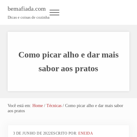
Skip to main content
Skip to header left navigation
Skip to header right navigation
Skip to site footer
bemafiada.com
Menu
Dicas e coisas de cozinha
Como picar alho e dar mais
sabor aos pratos
Você está em:
Home
/
Técnicas
/
Como picar alho e dar mais sabor
aos pratos
3 DE JUNHO DE 2022
ESCRITO POR:
ENEIDA