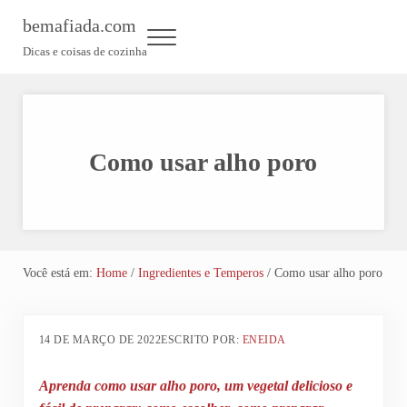
Skip to main content
Skip to header left navigation
Skip to header right navigation
Skip to site footer
bemafiada.com
Menu
Dicas e coisas de cozinha
Como usar alho poro
Você está em:
Home
/
Ingredientes e Temperos
/
Como usar alho poro
14 DE MARÇO DE 2022
ESCRITO POR:
ENEIDA
Aprenda como usar alho poro, um vegetal delicioso e