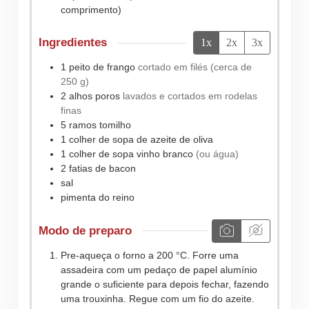
comprimento)
Ingredientes
1x
2x
3x
1
peito de frango
cortado em filés (cerca de
250 g)
2
alhos poros
lavados e cortados em rodelas
finas
5
ramos
tomilho
1
colher de sopa de
azeite de oliva
1
colher de sopa
vinho branco
(ou água)
2
fatias
de bacon
sal
pimenta do reino
Modo de preparo
Pre-aqueça o forno a 200 °C. Forre uma
assadeira com um pedaço de papel alumínio
grande o suficiente para depois fechar, fazendo
uma trouxinha. Regue com um fio do azeite.