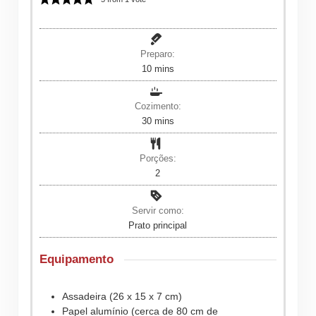
Preparo:
minutes
10
mins
Cozimento:
minutes
30
mins
Porções:
2
Servir como:
Prato principal
Equipamento
Assadeira (26 x 15 x 7 cm)
Papel alumínio (cerca de 80 cm de