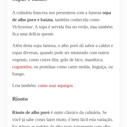
A culinária francesa nos presenteou com a famosa
sopa
de alho poro e batata
, também conhecida como
Vichysoisse
. A sopa é servida fria no verão, mas também
fica uma delícia quente.
Além desta sopa famosa, o alho poró dá sabor a caldos e
sopas diversas, quando pode ser misturado com outros
vegetais, como couve-flor, grão de bico, mandioca;
cogumelos
; ou proteínas como carne moída, linguiça, ou
frango.
Leia também:
como usar aspargos
Risoto
Risoto de alho poró
é outro clássico da culinária. Se
você já sabe como fazer risoto, é bem fácil esta variação.
Eu refogo as rodelas de alho poro juntamente com alho