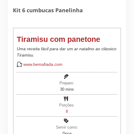
Kit 6 cumbucas Panelinha
Tiramisu com panetone
Uma receita fácil para dar um ar natalino ao clássico
Tiramisu.
www.bemafiada.com
Preparo:
minutes
30
mins
Porções:
8
Servir como:
Doce