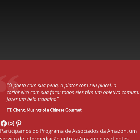
“O poeta com sua pena, o pintor com seu pincel, o
cozinheiro com sua faca: todos eles têm um objetivo comum:
fazer um belo trabalho”
F.T. Cheng,
Musings of a Chinese Gourmet
Facebook
Instagram
Pinterest
Participamos do Programa de Associados da Amazon, um
serviço de intermediação entre a Amazon e os clientes,