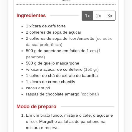
1x
2x
3x
Ingredientes
1
xícara de
café forte
2
colheres de sopa de
açúcar
2
colheres de sopa de
licor Amaretto
(ou outro
da sua preferência)
500
g de
panetone em fatias de 1 cm
(1
panetone)
500
g de
queijo mascarpone
⅔
xícara
açúcar de confeiteiro
(150 gr)
1
colher de chá de
extrato de baunilha
1
xícara de
creme chantily
cacau em pó
raspas de chocolate amargo
(opcional)
Modo de preparo
Em um prato fundo, misture o café, o açúcar e
o licor. Mergulhe as fatias de panettone na
mistura e reserve.