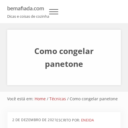
Skip to main content
Skip to header left navigation
Skip to header right navigation
Skip to site footer
bemafiada.com
Menu
Dicas e coisas de cozinha
Como congelar
panetone
Você está em:
Home
/
Técnicas
/
Como congelar panetone
2 DE DEZEMBRO DE 2021
ESCRITO POR:
ENEIDA