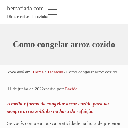
Skip to main content
Skip to header left navigation
Skip to header right navigation
Skip to site footer
bemafiada.com
Menu
Dicas e coisas de cozinha
Como congelar arroz cozido
Você está em:
Home
/
Técnicas
/
Como congelar arroz cozido
11 de junho de 2022
escrito por:
Eneida
A melhor forma de congelar arroz cozido para ter
sempre arroz soltinho na hora da refeição
Se você, como eu, busca praticidade na hora de preparar