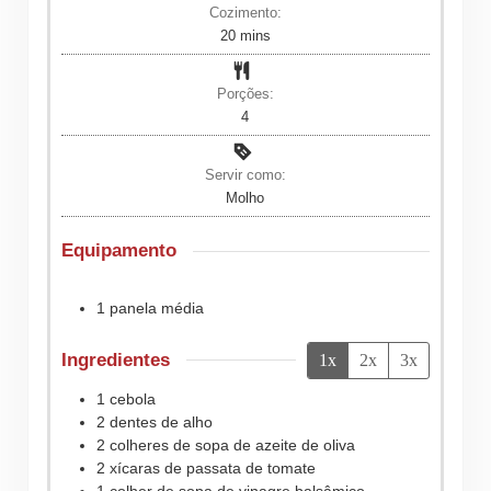
Cozimento:
minutes
20
mins
Porções:
4
Servir como:
Molho
Equipamento
1 panela média
Ingredientes
1x
2x
3x
1
cebola
2
dentes de
alho
2
colheres de sopa de
azeite de oliva
2
xícaras de
passata de tomate