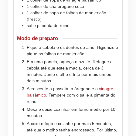
1
colher de sopa de
vinagre balsâmico
1
colher de chá
óregano seco
1
colher de sopa de
folhas de manjericão
(fresco)
sal e pimenta do reino
Modo de preparo
Pique a cebola e os dentes de alho. Higienize e
pique as folhas de manjericão.
Em uma panela, aqueça o azeite. Refogue a
cebola até que esteja macia, cerca de 3
minutos. Junte o alho e frite por mais um ou
dois minutos.
Acrescente a passata, o óregano e o
vinagre
balsâmico
. Tempere com o sal e a pimenta do
reino.
Mexa e deixe cozinhar em forno médio por 10
minutos.
Abaixe o fogo e cozinhe por mais 5 minutos,
até que o molho tenha engrossado. Por último,