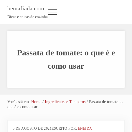
Skip to main content
Skip to header left navigation
Skip to header right navigation
Skip to site footer
bemafiada.com
Menu
Dicas e coisas de cozinha
Passata de tomate: o que é e
como usar
Você está em:
Home
/
Ingredientes e Temperos
/
Passata de tomate: o
que é e como usar
5 DE AGOSTO DE 2021
ESCRITO POR:
ENEIDA