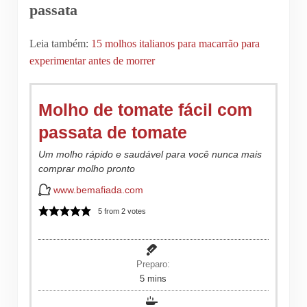
passata
Leia também:
15 molhos italianos para macarrão para
experimentar antes de morrer
Molho de tomate fácil com
passata de tomate
Um molho rápido e saudável para você nunca mais
comprar molho pronto
www.bemafiada.com
5
from
2
votes
Preparo:
minutes
5
mins