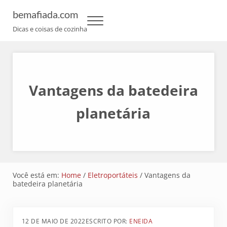
Skip to main content
Skip to header left navigation
Skip to header right navigation
Skip to site footer
bemafiada.com
Menu
Dicas e coisas de cozinha
Vantagens da batedeira
planetária
Você está em:
Home
/
Eletroportáteis
/
Vantagens da
batedeira planetária
12 DE MAIO DE 2022
ESCRITO POR:
ENEIDA