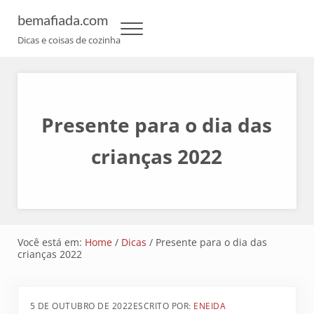
Skip to main content
Skip to header left navigation
Skip to header right navigation
Skip to site footer
bemafiada.com
Menu
Dicas e coisas de cozinha
Presente para o dia das
crianças 2022
Você está em:
Home
/
Dicas
/
Presente para o dia das
crianças 2022
5 DE OUTUBRO DE 2022
ESCRITO POR:
ENEIDA